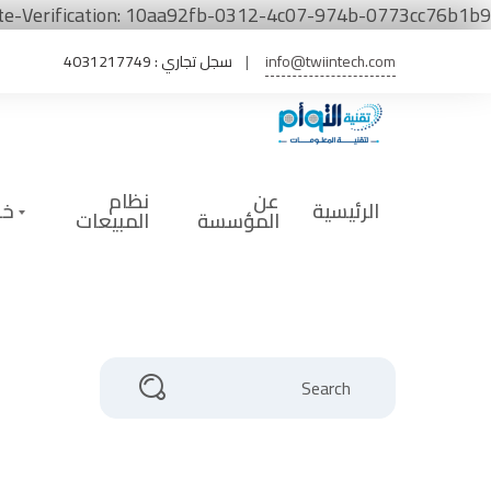
te-Verification: 10aa92fb-0312-4c07-974b-0773cc76b1b9
info@twiintech.com
سجل تجاري : 4031217749
عن
نظام
الرئيسية
خد
المؤسسة
المبيعات
Search