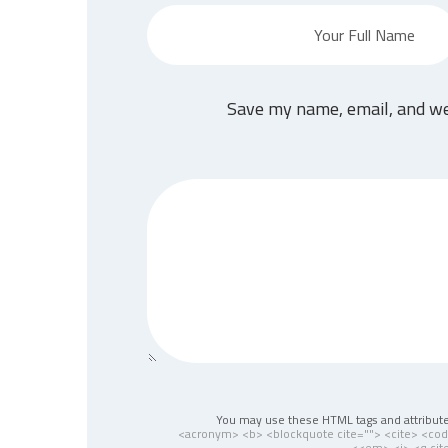
Save my name, email, and web
You may use these HTML tags and attribut
<acronym> <b> <blockquote cite=""> <cite> <co
<em> <i> <q cite