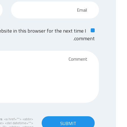
site in this browser for the next time I
comment.
es:
<a href=""> <abbr>
SUBMIT
de> <del datetime="">
=""> <strike> <strong>