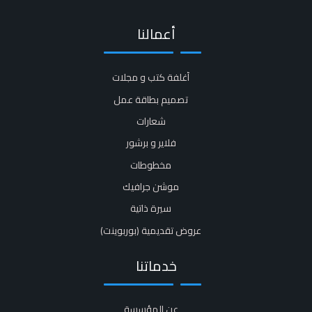
أعمالنا
أغلفة كتب و مجلات​
تصميم بطاقة عمل
شعارات
فلاير و برشور​
مخطوطات
موشن جرافيك​
سيرة ذاتية​
عروض تقديمية (بوربوينت)​
خدماتنا
عن المؤسسة