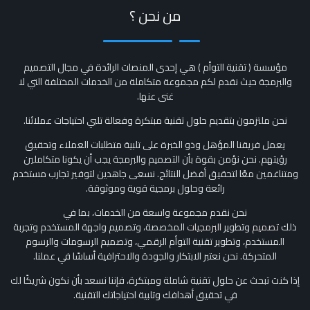
من نحن ؟
مؤسسة ( تقنية التوأم ) هي إحدى المنصات الرائدة في مجال التصميم
والبرمجة حيث نقدم لكم مجموعة متكاملة من الخدمات المختلفة التي لا
غنى عنها.
نحن ملتزمون بتقديم حلول تقنية مبتكرة وفعالة تلبي احتياجات عملائنا.
يعمل فريقنا المؤهل وذو الخبرة على تلبية متطلبات العملاء وتحقيق
رؤيتهم. نحن نؤمن بقوة بأن التصميم والبرمجة يجب أن يكونا متكاملين
ومتناغمين معًا لتحقيق أفضل النتائج. نسعى جاهدين لتوفير تجارب مستخدم
رائعة وحلول برمجية قوية وموثوقة.
نحن نقدم مجموعة واسعة من الخدمات، بما في
ذلك
تصميم
وتطوير
البرمجيات
المخصصة، وتصميم واجهة المستخدم وتجربة
المستخدم، وتطوير تقنية التوأم الرقمي، وتصميم الرسومات والرسوم
المتحركة. نحن نعتبر الابتكار والجودة والاحترافية أساسًا في عملنا.
إذا كنت تبحث عن حلول تقنية شاملة ومبتكرة، فإننا نسعد بأن نكون شريكًا لك
في تحقيق أهدافك وتلبية احتياجاتك التقنية.