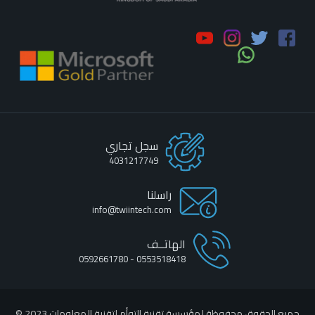
سجل تجاري
4031217749
راسلنا
info@twiintech.com
الهاتــف
0553518418 - 0592661780
جميع الحقوق محفوظة لمؤسسة تقنية التوأم لتقنية المعلومات 2023 ©