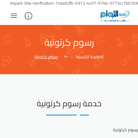
Skip
Impact-Site-Verification: 10aa92fb-0312-4c07-974b-0773cc76b1b9
to
ontent
رسوم كرتونية
الصفحة الرئيسية
رسوم كرتونية
خدمة رسوم كرتونية
رسوم كرتونية