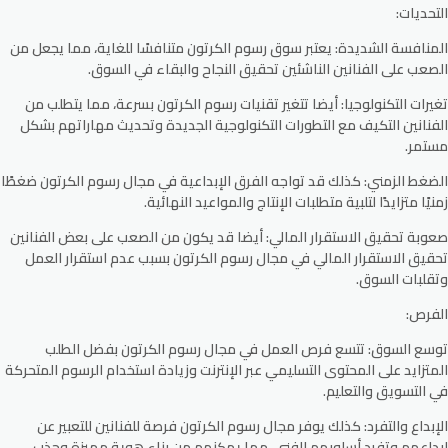
التحديات:
المنافسة الشديدة:
يعتبر سوق رسوم الكرتون متنافسًا للغاية، مما يجعل من
الصعب على الفنانين الناشئين تحقيق النجاح والبقاء في السوق.
تغيرات التكنولوجيا:
أيضا تتغير تقنيات رسوم الكرتون بسرعة، مما يتطلب من
الفنانين التكيف مع التطورات التكنولوجية الجديدة وتحديث مهاراتهم بشكل
مستمر.
الضغط الزمني:
كذلك قد تواجه الفرق الإبداعية في مجال رسوم الكرتون ضغطًا
زمنيًا متزايدًا لتلبية متطلبات الإنتاج والمواعيد النهائية.
صعوبة تحقيق الاستقرار المالي:
أيضا قد يكون من الصعب على بعض الفنانين
تحقيق الاستقرار المالي في مجال رسوم الكرتون بسبب عدم استقرار العمل
وتقلبات السوق.
الفرص:
توسع السوق:
تتسع فرص العمل في مجال رسوم الكرتون بفضل الطلب
المتزايد على المحتوى التسليمي عبر الإنترنت وزيادة استخدام الرسوم المتحركة
في التسويق والتعليم.
الإبداع والتفرد:
كذلك يوفر مجال رسوم الكرتون فرصة للفنانين للتعبير عن
إبداعهم وتفرد أسلوبهم الفني، مما يمكنهم من بناء هوية مميزة وجذب