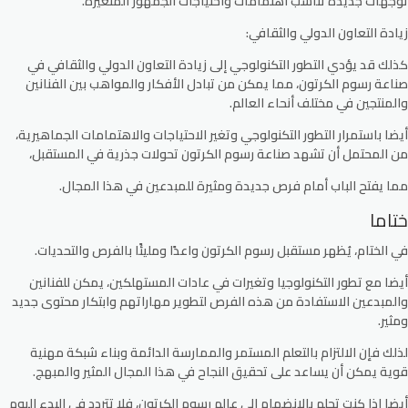
توجهات جديدة تناسب اهتمامات واحتياجات الجمهور المتغيرة.
زيادة التعاون الدولي والثقافي:
كذلك قد يؤدي التطور التكنولوجي إلى زيادة التعاون الدولي والثقافي في
صناعة رسوم الكرتون، مما يمكن من تبادل الأفكار والمواهب بين الفنانين
والمنتجين في مختلف أنحاء العالم.
أيضا باستمرار التطور التكنولوجي وتغير الاحتياجات والاهتمامات الجماهيرية،
من المحتمل أن تشهد صناعة رسوم الكرتون تحولات جذرية في المستقبل،
مما يفتح الباب أمام فرص جديدة ومثيرة للمبدعين في هذا المجال.
ختاما
في الختام، يُظهر مستقبل رسوم الكرتون واعدًا ومليئًا بالفرص والتحديات.
أيضا مع تطور التكنولوجيا وتغيرات في عادات المستهلكين، يمكن للفنانين
والمبدعين الاستفادة من هذه الفرص لتطوير مهاراتهم وابتكار محتوى جديد
ومثير.
لذلك فإن الالتزام بالتعلم المستمر والممارسة الدائمة وبناء شبكة مهنية
قوية يمكن أن يساعد على تحقيق النجاح في هذا المجال المثير والمبهج.
أيضا إذا كنت تحلم بالانضمام إلى عالم رسوم الكرتون، فلا تتردد في البدء اليوم