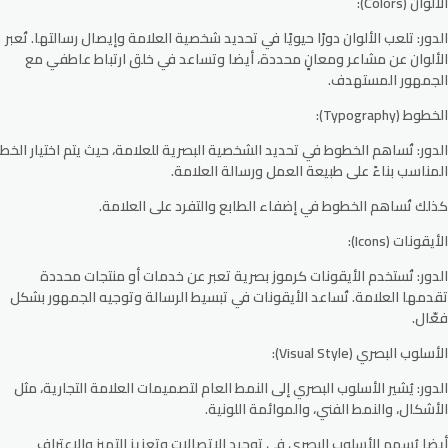
الألوان (Colors):
الدور: تلعب الألوان دورًا حيويًا في تحديد شخصية العلامة وإيصال رسالتها. تُعبر
الألوان عن مشاعر ومعانٍ محددة، أيضا وتساعد في خلق ارتباط عاطفي مع
الجمهور المستهدف.
الخطوط (Typography):
الدور: تُساهم الخطوط في تحديد الشخصية البصرية للعلامة، حيث يتم اختيار الخط
المناسب بناءً على طبيعة العمل ورسالة العلامة.
كذلك تُساهم الخطوط في إضفاء الطابع والتفرد على العلامة.
الأيقونات (Icons):
الدور: تُستخدم الأيقونات كرموز بصرية تعبر عن خدمات أو منتجات محددة
تقدمها العلامة. تُساعد الأيقونات في تبسيط الرسالة وتوجيه الجمهور بشكل
فعّال.
الأسلوب البصري (Visual Style):
الدور: يُشير الأسلوب البصري إلى النمط العام لتصميمات العلامة التجارية، مثل
الأشكال، والنمط الفني، والموائمة اللونية.
أيضا يُسهم الأسلوب البصري في توحيد الاتصالات وتعزيز التميز والاعتراف