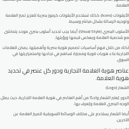
العلامة.
الأيقونات (Icons):
كذلك تستخدم الأيقونات كرموز بصرية لتعزيز تميز العلامة
وتوجيه الرسالة بشكل مباشر وبسيط.
الأسلوب البصري (Visual Style):
أيضا يجب تحديد أسلوب بصري موحد يتماشى
مع شخصية العلامة ويعكس قيمها ورؤيتها.
لذلك من خلال فهم أساسيات تصميم هوية بصرية وأهميتها، يمكن للعلامات
التجارية بناء هويات قوية ومميزة تساهم في نجاحها واستمراريتها في
السوق.
عناصر هوية العلامة التجارية ودور كل عنصر في تحديد
هوية العلامة.
الشعار (Logo):
الدور: يُعتبر الشعار واحدًا من أهم العناصر في هوية العلامة التجارية، حيث يمثل
الوجه البصري للعلامة ويُعرف بها.
أيضا
الشعار
يستخدم على مختلف الوسائط التسويقية لتمييز العلامة عن
الآخرين.