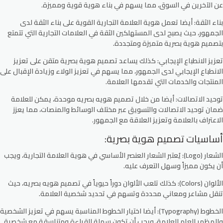
عن الآخرين في السوق، مما يسهم في بناء هوية قوية ومميزة.
بناء الثقة:
أيضا تعمل هوية العلامة التجارية القوية على بناء الثقة لدى
الجمهور، حيث يصبح لدى المستهلكين الثقة في العلامات التجارية التي تتمتع
بتصميم هوية بصرية متميزة ومتجددة.
تعزيز الانطباع الإيجابي:
كذلك يساعد تصميم هوية بصرية متقن على تعزيز
الانطباع الإيجابي لدى الجمهور، مما يسهم في تعزيز الولاء وزيادة الإقبال على
المنتجات والخدمات التي تقدمها العلامة.
توحيد الاتصالات:
أيضا من خلال تصميم هويه بصريه موحدة، يمكن للعلامة
ضمان توحيد الاتصالات والتسويق عبر مختلف الوسائط والمنصات، مما يعزز
الاعتراف بالعلامة وتعزيز العلاقة مع الجمهور.
أساسيات تصميم هوية بصرية:
الشعار (Logo):
يُعتبر الشعار العنصر الأساسي في هوية العلامة التجارية، ويجب
أن يكون مميزاً وسهل التعرف عليه.
الألوان (Colors):
كذلك تلعب الألوان دوراً حيوياً في تصميم هويه بصريه، حيث
تنقل مشاعر ومعاني محددة وتسهم في تحديد شخصية العلامة.
الخطوط (Typography):
أيضا اختيار الخطوط المناسبة يسهم في تعزيز الشخصية
والمظهر العام للعلامة، ويجب أن تكون سهلة القراءة ومتناسقة مع شخصية