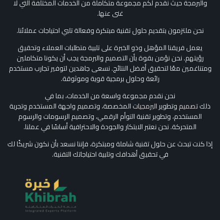
والبرمجة حيث نقدم لكم مجموعة متكاملة من الخدمات المختلفة التي لا
غنى عنها.
نحن ملتزمون بتقديم حلول تقنية مبتكرة وفعالة تلبي احتياجات عملائنا.
يعمل فريقنا المؤهل وذو الخبرة على تلبية متطلبات العملاء وتحقيق
رؤيتهم. نحن نؤمن بقوة بأن التصميم والبرمجة يجب أن يكونا متكاملين
ومتناغمين معًا لتحقيق أفضل النتائج. نسعى جاهدين لتوفير تجارب مستخدم
رائعة وحلول برمجية قوية وموثوقة.
نحن نقدم مجموعة واسعة من الخدمات، بما في
ذلك
تصميم
وتطوير
البرمجيات
المخصصة، وتصميم واجهة المستخدم وتجربة
المستخدم، وتطوير تقنية التوأم الرقمي، وتصميم الرسومات والرسوم
المتحركة. نحن نعتبر الابتكار والجودة والاحترافية أساسًا في عملنا.
إذا كنت تبحث عن حلول تقنية شاملة ومبتكرة، فإننا نسعد بأن نكون شريكًا لك
في تحقيق أهدافك وتلبية احتياجاتك التقنية.