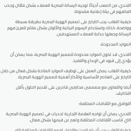
التحدي: من الصعب أحيانًا توجيه الرسالة البصرية للعملاء بشكل فعّال وجذب
انتباههم في بيئة إعلانية مشحونة.
كيفية التغلب: يجب التركيز على تصميم الهوية البصرية بطريقة بسيطة
وواضحة، كذلك واستخدام الرسوم البيانية والألوان بشكل ملائم لتعزيز فهم
الرسالة وجعلها جذابة للعملاء المستهدفين.
الموارد المحدودة:
التحدي: قد تكون الموارد محدودة لتصميم الهوية البصرية، مما يمكن أن
يؤدي إلى قيود في الإبداع والتنفيذ.
كيفية التغلب: يمكن العمل على توظيف الموارد المتاحة بشكل فعال من خلال
التركيز على العناصر الأساسية والأكثر أهمية لتصميم الهوية البصرية،
أيضا والتعاون مع مصممين محترفين قادرين على تقديم الحلول بأقل
التكاليف.
التوافق مع الثقافات المختلفة:
التحدي: يمكن أن تواجه العلامة التجارية تحديات في تصميم الهوية البصرية
التي تناسب الثقافات المختلفة وتعبر عن قيمها بشكل فعال.
كيفية التغلب: يجب أن يتم البحث والتحليل لفهم الثقافات المختلفة التي