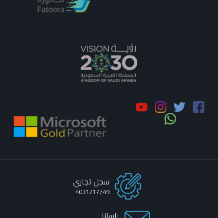
سجل تجاري
4031217749
راسلنا