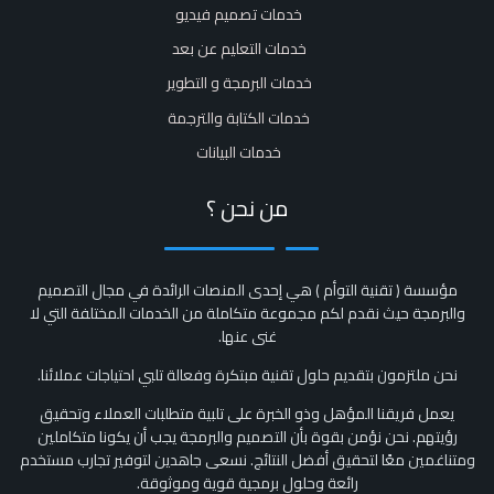
خدمات تصميم فيديو
خدمات التعليم عن بعد
خدمات البرمجة و التطوير
خدمات الكتابة والترجمة
خدمات البيانات
من نحن ؟
مؤسسة ( تقنية التوأم ) هي إحدى المنصات الرائدة في مجال التصميم
والبرمجة حيث نقدم لكم مجموعة متكاملة من الخدمات المختلفة التي لا
غنى عنها.
نحن ملتزمون بتقديم حلول تقنية مبتكرة وفعالة تلبي احتياجات عملائنا.
يعمل فريقنا المؤهل وذو الخبرة على تلبية متطلبات العملاء وتحقيق
رؤيتهم. نحن نؤمن بقوة بأن التصميم والبرمجة يجب أن يكونا متكاملين
ومتناغمين معًا لتحقيق أفضل النتائج. نسعى جاهدين لتوفير تجارب مستخدم
رائعة وحلول برمجية قوية وموثوقة.