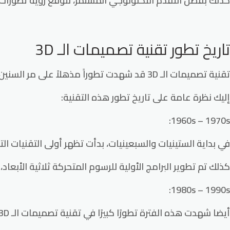
كذلك بفضل التقدم التكنولوجي المستمر، نتوقع رؤية تطورات أك
تاريخ تطور تقنية تصميمات الـ 3D
تقنية تصميمات الـ 3D قد شهدت تطوراً مذهلاً على مر السنين، حيث تجمع بين التقنية والإبداع لإنتاج نماذج ثلاثية الأبعاد وواقعية بشكل مذهل.
إليك نظرة عامة على تاريخ تطور هذه التقنية:
1960s – 1970s:
في بداية الستينيات والسبعينيات، بدأت تظهر أولى التقنيات الت
كذلك تم تطوير البرامج الأولية للرسوم المتحركة ثلاثية الأبع
1980s – 1990s:
أيضا شهدت هذه الفترة تطورًا كبيرًا في تقنية تصميمات الـ 3D مع ظهور العديد من البرامج التجارية مثل AutoCAD و3D Studio.