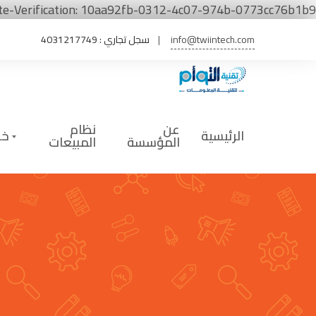
te-Verification: 10aa92fb-0312-4c07-974b-0773cc76b1b9
info@twiintech.com
سجل تجاري : 4031217749
عن
نظام
الرئيسية
خد
المؤسسة
المبيعات