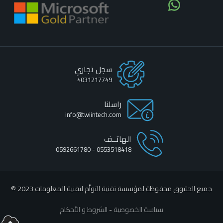
سجل تجاري
4031217749
راسلنا
info@twiintech.com
الهاتــف
0553518418 - 0592661780
جميع الحقوق محفوظة لمؤسسة تقنية التوأم لتقنية المعلومات 2023 ©
سياسة الخصوصية
-
الشروط و الأحكام