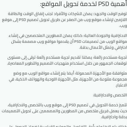
أهمية PSD لخدمة تحويل المواقع:
توفير الوقت والجهد:
يمكن للشركات والأفراد تجنب إنفاق الوقت والطاقة
اللازمين لإنشاء موقع ويب من الصفر عن طريق تحويل تصميم PSD إلى موقع
ويب.
الاحترافية والجودة العالية:
كذلك يمكن للمطورين المتخصصين في إنشاء
مواقع الويب من تصميمات PSD أن يقدموا مواقع ويب مصممة بشكل
احترافي وتمثل الأعمال بدقة.
تجربة مستخدم رائعة:
يمكننا تقديم تجربة مستخدم رائعة ترقى إلى مستوى
توقعات الجمهور من خلال استخدام منهجيات التصميم والتطوير المعاصرة.
متوافقة مع الأجهزة المحمولة:
أيضا يتم إنشاء مواقع الويب مع وضع
مجموعة متنوعة من الأجهزة، مثل الأجهزة اللوحية والهواتف الذكية، في
الاعتبار.
التخصص والاحترافية:
تتميز خدمة التحويل في تصميم PSD إلى موقع ويب بالتخصص والاحترافية،
حيث يعمل فريق متخصص من المطورين والمصممين على تحويل التصميمات
بدقة واحترافية.
كذلك يتم الاهتمام بأدق التفاصيل والمعايير القياسية لضمان الحصول على