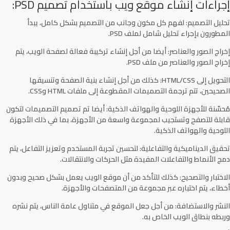
إجراءات إنشاء موقع ويب باستخدام تصميم PSD:
تحليل التصميم:
لفهم كل مكون وجانب من التصميم بشكل كامل، يبدأ
المطورون بإجراء تحليل شامل لملف PSD.
إخراج الصور والعناصر:
أيضا من أجل إنشاء تركيبة فعالة لصفحة الويب، يتم
إخراج الصور والعناصر من ملف PSD.
التحويل إلى HTML/CSS:
كذلك من أجل إنشاء بنية الصفحة وتنسيقها
الصحيحين، تتم ترجمة التصميمات المقطوعة إلى ملفات HTML وCSS.
مُحسّنة للأجهزة اللوحية والهواتف الذكية:
أيضا تم تصميم التصميمات لتكون
قابلة للتصفح وتستجيب لمجموعة واسعة من الأجهزة، بما في ذلك الأجهزة
اللوحية والهواتف الذكية.
تحقيق الديناميكية والتفاعلية:
لتحسين تجربة المستخدم وتعزيز التفاعل، يتم
دمج الأنماط والتفاعلات المفيدة مثل الحركات والانتقالات.
الاختبار والتصحيح:
كذلك للتأكد من أن موقع الويب يعمل بشكل صحيح وبدون
أخطاء، يتم اختباره عبر مجموعة من المتصفحات والأجهزة.
النشر والاستضافة:
من أجل جعل الموقع في متناول عامة الناس، يتم نشره
وربطه بنطاق الويب الخاص به.