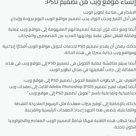
إنشاء موقع ويب من تصميم PSD:
الابتكار في صناعة تطوير الويب
من أجل التميز وجذب الزوار، يجب تصميم مواقع الويب اليوم بجودة وإبداع.
أيضا ومع ذلك، فإن ترجمة تصميماتهم المفهومة إلى مواقع ويب عملية
وقابلة للتنقل تمثل عقبة يواجهها العديد من المصممين والشركات.
كذلك يمكن أن يقدم تصميم PSD لخدمات تحويل مواقع الويب أفكارًا إبداعية
ومواقع ويب جذابة بصريًا في هذه الحالة.
أيضا سيتم مناقشة عملية التحويل في تصميم PSD إلى موقع ويب في هذه
المقالة، إلى جانب أهميتها في مجال تطوير الويب.
التعرف على الخطوات المتبعة لتحويل تصميم PSD إلى موقع ويب:
أيضا يُعرف تغيير تصميم Adobe Photoshop (PSD) الثابت إلى صفحات ويب
ديناميكية وتفاعلية باسم “تحويل تصميم PSD إلى موقع ويب.”
كذلك بالإضافة إلى توفير ميزات معقدة مثل الرسوم المتحركة النشطة
والتفاعلية، يتضمن هذا الجهد إعداد الصفحات الرئيسية والفرعية.
أيضا تتطلب هذه التقنية فهمًا شاملاً لتصميم الويب المعاصر والتكنولوجيا
لتكون ناجحة.