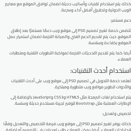
كذلك يتم استخدام تقنيات وأساليب حديثة لضمان توافق الموقع مع معايير
الويب الدولية وتحقيق أفضل أداء وسرعة.
دعم مستمر:
تتضمن خدمة تغيير تصميم PSD إلى موقع ويب دعمًا مستمرًا بعد إطلاق
الموقع، حيث يتم تقديم الدعم الفني والصيانة اللازمة لضمان استمرار عمل
الموقع بكفاءة وسلاسة.
أيضا كما يتم تقديم التحديثات اللازمة لمواكبة التطورات التقنية ومتطلبات
العملاء.
استخدام أحدث التقنيات:
تعتمد خدمة التحويل في تصميم PSD إلى موقع ويب على أحدث التقنيات
والأدوات لتطوير مواقع ويب متطورة ومبتكرة.
يتم استخدام لغات البرمجة مثل HTML5 وCSS3 وJavaScript بالإضافة إلى
الإطارات العملية مثل Bootstrap لتوفير تجربة مستخدم حديثة وسلسة.
تخصيص وتعديل:
كذلك يوفر تغيير تصميم PSD إلى موقع ويب فرصة للتخصيص والتعديل وفقًا
لاحتياجات العملاء. أيضا يمكن للعملاء طلب تعديلات في التصميم أو إضافة