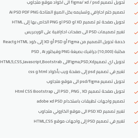
تحويل تصميم figma/ xd / psd الى اكواد موقع متجاوب
تصميم ختم احترافي وتسليمه بكل الصيغ المتاحة Ai PSD PDF PNG
تحويل صفحة تم تصميم XD او PSD او PNG الخاص بها إلى HTML
تغيير تصميمات PSD الى صفحات احترافية على الوردبريس
خدمة تحويل التصميم من Figma أو PSD أو XD إلى كود HTML وReact
مكتبة (10,000) جرافيك بصيغة PNG وفيكتور PSD , Ai
تحويل اي تصميمFigma,PSD,Xdالى HTML5,CSS,Javascript,Bootstrab
تغيير في تصميم psd إلى صفحة ويب بأكواد html و css
تحويل تصميم psd/figma الى موقع متجاوب
تحويل صفحة تصميم PSD , PNG , XD الى Html CSS Bootstrap
تصميم واجهات تطبيقات باستخدام adobe xd PSD
تغيير تصميم PSD XD الى موقع الكتروني متجاوب
تغيير في تصميم PSD إلى واجهات موقع HTML,CSS