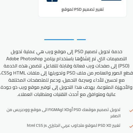
تغيير تصميم PSD لموقع
خدمة تحويل تصميم PSD إلى موقع ويب هي عملية تحويل
التصميمات التي تم إنشاؤها باستخدام برنامج Adobe Photoshop
(PSD) إلى صفحات ويب فعالة وقابلة للتفاعل. تتضمن هذه الخدمة
قطع الصور والعناصر من ملف PSD وتحويلها إلى ملفات HTML وCSS،
مع تحسين للأداء وسرعة التحميل، ودعم للمتصفحات المختلفة
والأجهزة المتنوعة. يهدف هذا التحويل إلى توفير موقع ويب ذو جودة
عالية ومتوافق مع أحدث التقنيات ومتطلبات العملاء.
تحويل تصميم موقعك PSD أوXD اوFIGMA الى موقع وودبريس من
الصفر
تغيير PSD XD لموقع متجاوب عربي انجليزي html CSS js