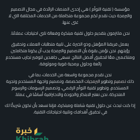
مؤسسة ( تقنية التوأم ) هي إحدى المنصات الرائدة في مجال التصميم
والبرمجة حيث نقدم لكم مجموعة متكاملة من الخدمات المختلفة التي لا
غنى عنها.
نحن ملتزمون بتقديم حلول تقنية مبتكرة وفعالة تلبي احتياجات عملائنا.
يعمل فريقنا المؤهل وذو الخبرة على تلبية متطلبات العملاء وتحقيق
رؤيتهم. نحن نؤمن بقوة بأن التصميم والبرمجة يجب أن يكونا متكاملين
ومتناغمين معًا لتحقيق أفضل النتائج. نسعى جاهدين لتوفير تجارب مستخدم
رائعة وحلول برمجية قوية وموثوقة.
نحن نقدم مجموعة واسعة من الخدمات، بما في
ذلك
تصميم
وتطوير
البرمجيات
المخصصة، وتصميم واجهة المستخدم وتجربة
المستخدم، وتطوير تقنية التوأم الرقمي، وتصميم الرسومات والرسوم
المتحركة. نحن نعتبر الابتكار والجودة والاحترافية أساسًا في عملنا.
إذا كنت تبحث عن حلول تقنية شاملة ومبتكرة، فإننا نسعد بأن نكون شريكًا لك
في تحقيق أهدافك وتلبية احتياجاتك التقنية.