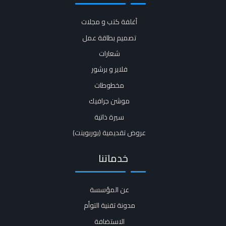
أغلفة كتب و مجلات​
تصميم بطاقة عمل
شعارات
فلاير و برشور​
مخطوطات
موشن جرافيك​
سيرة ذاتية​
عروض تقديمية (بوربوينت)​
خدماتنا
عن المؤسسة
مدونة تقنية التوأم
الاستضافة