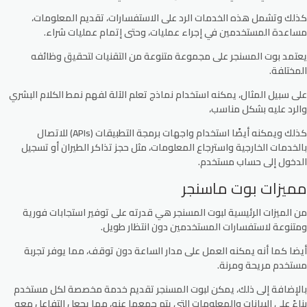
كذلك وتشمل هذه الخدمات الرد على الاستفسارات، تقديم المعلومات،
مساعدة المستخدمين في إجراء عمليات، وحتى إتمام عمليات شراء.
يعتمد بوت المسنجر على مجموعة متنوعة من التقنيات لتحقيق وظائفه
المختلفة.
على سبيل المثال، يمكنه استخدام نماذج تعلم الآلة لفهم نمط الكلام البشري
والرد عليه بشكل مناسب،
كذلك ويمكنه أيضًا استخدام واجهات برمجة التطبيقات (APIs) للاتصال
بالخدمات الخارجية واسترجاع المعلومات، مثل حجز تذاكر الطيران أو تسجيل
الدخول إلى حساب مستخدم.
مميزات بوت ماسنجر
من الميزات الرئيسية لبوت المسنجر هي قدرته على توفير استجابات فورية
ومتنوعة لاستفسارات المستخدمين دون انتظار طويل.
أيضا كما أنه يمكنه العمل على مدار الساعة دون توقف، مما يوفر تجربة
مستخدم مريحة ومرنة.
بالإضافة إلى ذلك، يمكن لبوت المسنجر تقديم خدمة مخصصة لكل مستخدم
بناءً على البيانات والمعلومات التي يتم جمعها عنه، مما يجعل التفاعل معه