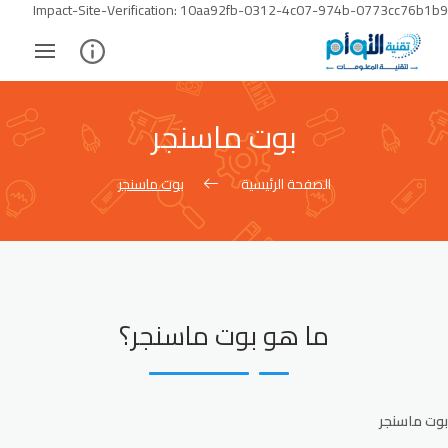
Skip
Impact-Site-Verification: 10aa92fb-0312-4c07-974b-0773cc76b1b9
to
ontent
بوت ماسنجر
الصفحة الرئيسية
بوت ماسنجر
ما هو بوت ماسنجر؟
بوت ماسنجر