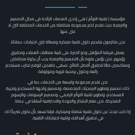
مؤسسة ( تقنية التوأم ) هي إحدى المنصات الرائدة في مجال التصميم
والبرمجة حيث نقدم لكم مجموعة متكاملة من الخدمات المختلفة التي لا
غنى عنها.
نحن ملتزمون بتقديم حلول تقنية مبتكرة وفعالة تلبي احتياجات عملائنا.
يعمل فريقنا المؤهل وذو الخبرة على تلبية متطلبات العملاء وتحقيق
رؤيتهم. نحن نؤمن بقوة بأن التصميم والبرمجة يجب أن يكونا متكاملين
ومتناغمين معًا لتحقيق أفضل النتائج. نسعى جاهدين لتوفير تجارب مستخدم
رائعة وحلول برمجية قوية وموثوقة.
نحن نقدم مجموعة واسعة من الخدمات، بما في
ذلك
تصميم
وتطوير
البرمجيات
المخصصة، وتصميم واجهة المستخدم وتجربة
المستخدم، وتطوير تقنية التوأم الرقمي، وتصميم الرسومات والرسوم
المتحركة. نحن نعتبر الابتكار والجودة والاحترافية أساسًا في عملنا.
إذا كنت تبحث عن حلول تقنية شاملة ومبتكرة، فإننا نسعد بأن نكون شريكًا لك
في تحقيق أهدافك وتلبية احتياجاتك التقنية.