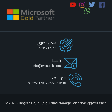
سجل تجاري
4031217749
راسلنا
info@twiintech.com
الهاتــف
0553518418 - 0592661780
جميع الحقوق محفوظة لمؤسسة تقنية التوأم لتقنية المعلومات 2023 ©