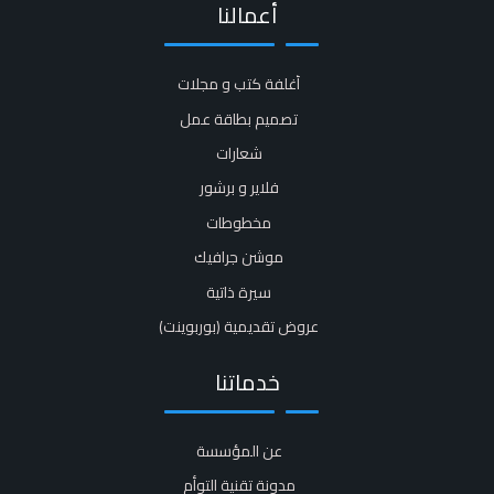
أعمالنا
أغلفة كتب و مجلات​
تصميم بطاقة عمل
شعارات
فلاير و برشور​
مخطوطات
موشن جرافيك​
سيرة ذاتية​
عروض تقديمية (بوربوينت)​
خدماتنا
عن المؤسسة
مدونة تقنية التوأم