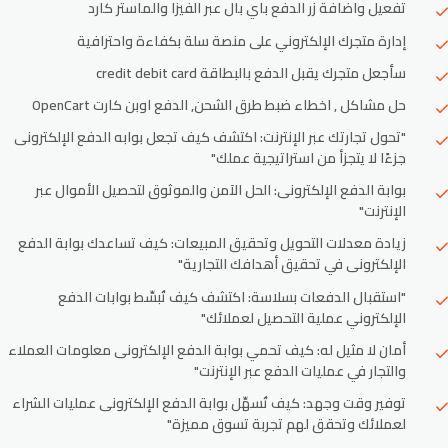
تفعيل واضافة زر الدفع باي بال عبر الفيزا والماستر كارد
إدارة متجرك الإلكتروني على منصة سلة بكفاءة واحترافية
سأجعل متجرك يقبل الدفع بالبطاقة credit debit card
حل مشاكل , اخطاء ضبط طرق الشحن, الدفع اوبن كارت OpenCart
"تحول تجارتك عبر الإنترنت: اكتشف كيف تجعل بوابه الدفع الإلكترونى
جزءًا لا يتجزأ من استراتيجية عملك"
بوابة الدفع الإلكترونى: الحل الآمن والموثوق لتحصيل الأموال عبر
الإنترنت"
زيادة معدلات التحويل وتحقيق المبيعات: كيف تساعدك بوابة الدفع
الإلكترونى في تحقيق أهدافك التجارية"
"استقبال الدفعات بسلاسة: اكتشف كيف تُبسِّط بوابات الدفع
الإلكتروني عملية التحصيل لعملائك"
أمان لا مثيل له: كيف تحمي بوابة الدفع الإلكترونى معلومات العملاء
والتجار في عمليات الدفع عبر الإنترنت"
توفير وقت وجهد: كيف تُسهِّل بوابة الدفع الإلكترونى عمليات الشراء
لعملائك وتحقق لهم تجربة تسوق مميزة"