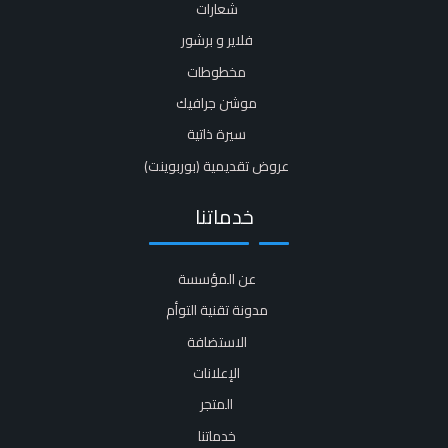
شعارات
فلاير و برشور​
مخطوطات
موشن جرافيك​
سيرة ذاتية​
عروض تقديمية (بوربوينت)​
خدماتنا
عن المؤسسة
مدونة تقنية التوأم
الاستضافة
الإعلانات
المتجر
خدماتنا