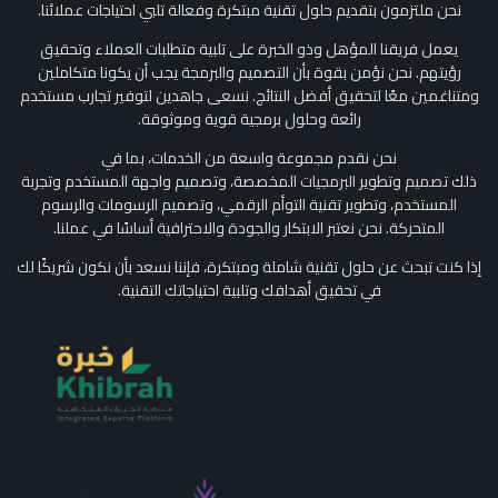
نحن ملتزمون بتقديم حلول تقنية مبتكرة وفعالة تلبي احتياجات عملائنا.
يعمل فريقنا المؤهل وذو الخبرة على تلبية متطلبات العملاء وتحقيق
رؤيتهم. نحن نؤمن بقوة بأن التصميم والبرمجة يجب أن يكونا متكاملين
ومتناغمين معًا لتحقيق أفضل النتائج. نسعى جاهدين لتوفير تجارب مستخدم
رائعة وحلول برمجية قوية وموثوقة.
نحن نقدم مجموعة واسعة من الخدمات، بما في
ذلك
تصميم
وتطوير
البرمجيات
المخصصة، وتصميم واجهة المستخدم وتجربة
المستخدم، وتطوير تقنية التوأم الرقمي، وتصميم الرسومات والرسوم
المتحركة. نحن نعتبر الابتكار والجودة والاحترافية أساسًا في عملنا.
إذا كنت تبحث عن حلول تقنية شاملة ومبتكرة، فإننا نسعد بأن نكون شريكًا لك
في تحقيق أهدافك وتلبية احتياجاتك التقنية.