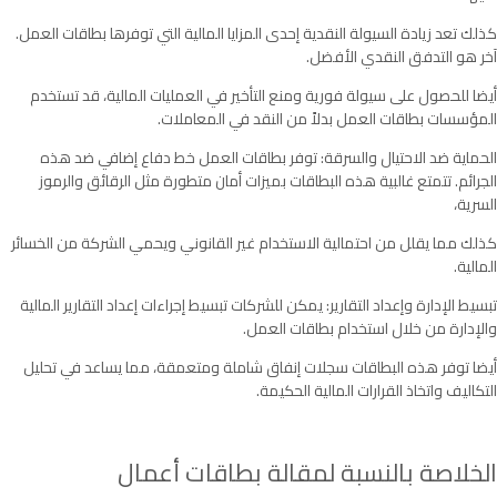
كذلك تعد زيادة السيولة النقدية إحدى المزايا المالية التي توفرها بطاقات العمل.
آخر هو التدفق النقدي الأفضل.
أيضا للحصول على سيولة فورية ومنع التأخير في العمليات المالية، قد تستخدم
المؤسسات بطاقات العمل بدلاً من النقد في المعاملات.
الحماية ضد الاحتيال والسرقة: توفر بطاقات العمل خط دفاع إضافي ضد هذه
الجرائم. تتمتع غالبية هذه البطاقات بميزات أمان متطورة مثل الرقائق والرموز
السرية،
كذلك مما يقلل من احتمالية الاستخدام غير القانوني ويحمي الشركة من الخسائر
المالية.
تبسيط الإدارة وإعداد التقارير: يمكن للشركات تبسيط إجراءات إعداد التقارير المالية
والإدارة من خلال استخدام بطاقات العمل.
أيضا توفر هذه البطاقات سجلات إنفاق شاملة ومتعمقة، مما يساعد في تحليل
التكاليف واتخاذ القرارات المالية الحكيمة.
الخلاصة بالنسبة لمقالة بطاقات أعمال