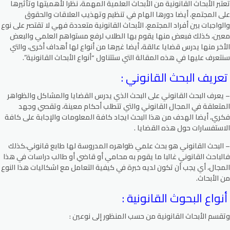
تعتبر الأبحاث القانونية من الأبحاث العلمية المهمة، نظرا لأهميتها وتأثيرها
على المجتمع، أيضا دورها الهام في تنظيم وتهذيب العلاقات والحقوق
والواجبات بين أفراد المجتمع، الأبحاث القانونية متعددة فهي لا تقتصر على نوع
معين، كذلك فبعض منها يقوم بها الطلاب لرفع مستواهم العلمي والبعض
الأخر منها يدرس قضايا عالقة، أيضا غيرها من أنواع لها أهداف أخرى، والتي
سنتعرف عليها في هذه المقالة التي ستتناول “أنواع الأبحاث القانونية”.
تعريف البحث القانوني :
– يعرف البحث القانوني على البحث الذي يدرس القضايا والمشاكل والظواهر
المتعلقة في المجال القانوني والتي تتطلب أحكام معينة، وتقصي وجهد
فكري، أيضا الهدف من هذا البحث ايجاد كافة المعلومات والإجابة على كافة
الاستفسارات حول هذه القضايا .
– البحث القانوني هو بحث علمي ظواهره المدروسة لها طابع قانوني،كذلك
فالباحث القانوني غالبا ما يقوم به محامي أو قاضي أو طالب دراسات في هذا
المجال، أي يجب أن تكون لديه خبرة في كيفية التعامل مع اشكاليات هذا النوع
من الأبحاث.
أنواع البحوث القانونية :
وتقسم الأبحاث القانونية من حسب المنظور إلى نوعين :