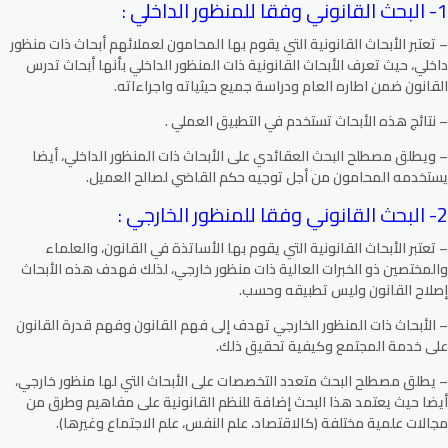
1- البحث القانوني وفقا للمنظور الداخلي :
– تعتبر الأبحاث القانونية التي يقوم بها المحامون لعملائهم أبحاث ذات منظور
داخلي، حيث تعرف الأبحاث القانونية ذات المنظور الداخلي بأنها أبحاث تدرس
القانون ضمن اطاره العام ودراسة جميع حيثياته واجراءاته.
– نتائج هذه الأبحاث تستخدم في التطبيق العملي .
– ويطلق مصطلح البحث العقائدي على الأبحاث ذات المنظور الداخلي، أيضا
يستخدمه المحامون من أجل توجيه حكم القاضي لصالح العميل.
2- البحث القانوني وفقا للمنظور الخارجي :
– تعتبر الأبحاث القانونية التي يقوم بها الأساتذة في القانون، والعلماء
والمختصين ذو الخبرات العالية ذات منظور خارجي، لذلك فهدف هذه الأبحاث
إصلاح القانون وليس تطبيقه وحسب.
– الأبحاث ذات المنظور الخارجي تهدف إلى فهم القانون وفهم قدرة القانون
على خدمة المجتمع وكيفية تحقيق ذلك.
– يطلق مصطلح البحث متعدد التخصصات على الأبحاث التي لها منظور خارجي،
أيضا حيث يعتمد هذا البحث إضافة للنظم القانونية على مفاهيم وطرق من
مجالات علمية مختلفة (كالاقتصاد، علم النفس، علم الاجتماع وغيرها).