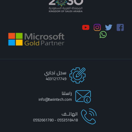
سجل تجاري
4031217749
راسلنا
info@twiintech.com
الهاتــف
0553518418 - 0592661780