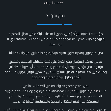
خدمات البيانات
من نحن ؟
مؤسسة ( تقنية التوأم ) هي إحدى المنصات الرائدة في مجال التصميم
والبرمجة حيث نقدم لكم مجموعة متكاملة من الخدمات المختلفة التي لا
غنى عنها.
نحن ملتزمون بتقديم حلول تقنية مبتكرة وفعالة تلبي احتياجات عملائنا.
يعمل فريقنا المؤهل وذو الخبرة على تلبية متطلبات العملاء وتحقيق
رؤيتهم. نحن نؤمن بقوة بأن التصميم والبرمجة يجب أن يكونا متكاملين
ومتناغمين معًا لتحقيق أفضل النتائج. نسعى جاهدين لتوفير تجارب مستخدم
رائعة وحلول برمجية قوية وموثوقة.
نحن نقدم مجموعة واسعة من الخدمات، بما في
ذلك
تصميم
وتطوير
البرمجيات
المخصصة، وتصميم واجهة المستخدم وتجربة
المستخدم، وتطوير تقنية التوأم الرقمي، وتصميم الرسومات والرسوم
المتحركة. نحن نعتبر الابتكار والجودة والاحترافية أساسًا في عملنا.
إذا كنت تبحث عن حلول تقنية شاملة ومبتكرة، فإننا نسعد بأن نكون شريكًا لك