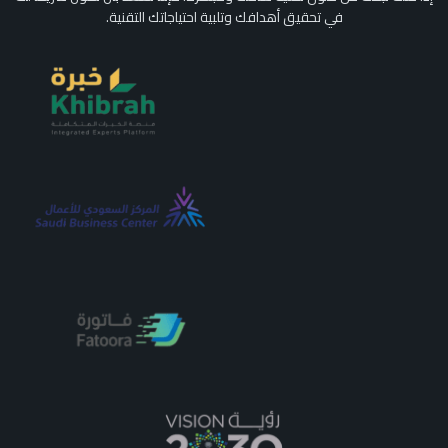
في تحقيق أهدافك وتلبية احتياجاتك التقنية.