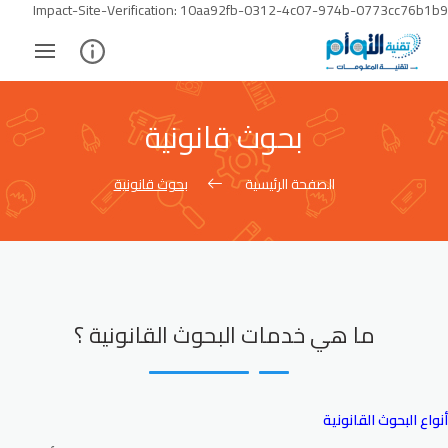
Skip
Impact-Site-Verification: 10aa92fb-0312-4c07-974b-0773cc76b1b9
to
ontent
بحوث قانونية
الصفحة الرئيسية
بحوث قانونية
ما هي خدمات البحوث القانونية ؟
أنواع البحوث القانونية