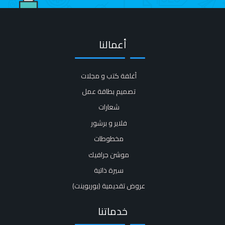
أعمالنا
أغلفة كتب و مجلات​
تصميم بطاقة عمل
شعارات
فلاير و برشور​
مخطوطات
موشن جرافيك​
سيرة ذاتية​
عروض تقديمية (بوربوينت)​
خدماتنا